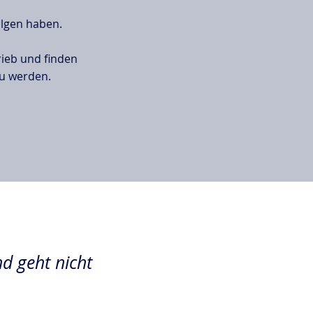
olgen haben.
rieb und finden
zu werden.
d geht nicht