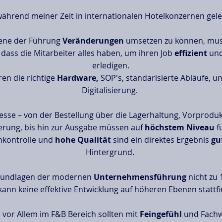
während meiner Zeit in internationalen Hotelkonzernen gele
ene der Führung
Veränderungen
umsetzen zu können, muss
 dass die Mitarbeiter alles haben, um ihren Job
effizient
und
erledigen.
en die richtige
Hardware,
SOP's, standarisierte Abläufe, un
Digitalisierung.
zesse – von der Bestellung über die Lagerhaltung, Vorprodu
erung, bis hin zur Ausgabe müssen auf
höchstem Niveau
f
enkontrolle und
hohe Qualität
sind ein direktes Ergebnis
gu
Hintergrund.
rundlagen der modernen
Unternehmensführung
nicht zu 
 kann keine effektive Entwicklung auf höheren Ebenen stattf
, vor Allem im F&B Bereich sollten mit
Feingefühl
und Fachw