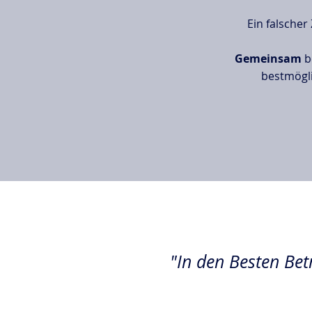
Ein falscher
Gemeinsam
b
bestmögl
"In den Besten Bet