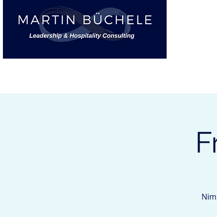
START
F
Nimm