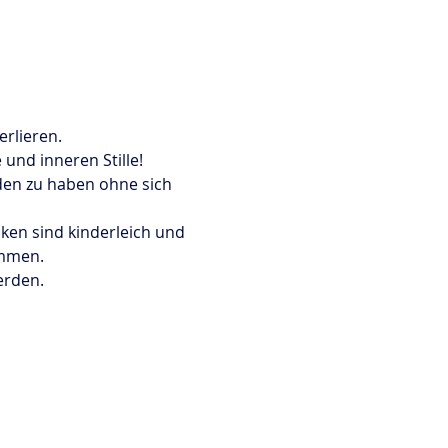
rlieren. 
nd inneren Stille!
den zu haben ohne sich 
ken sind kinderleich und 
mmen. 
erden. 