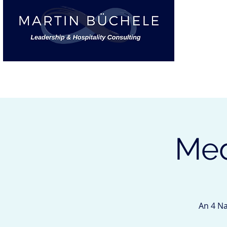
START
Med
An 4 Na