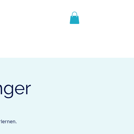
N
REFERENZEN
Mehr
nger
rlernen.