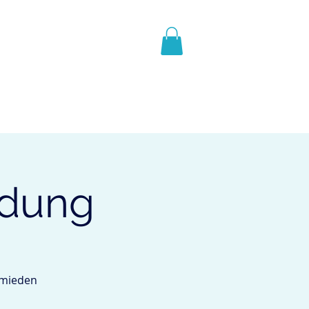
N
REFERENZEN
Mehr
idung
ermieden