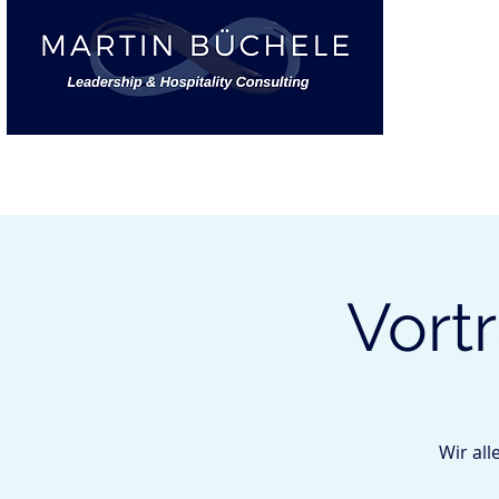
START
Vort
Wir all