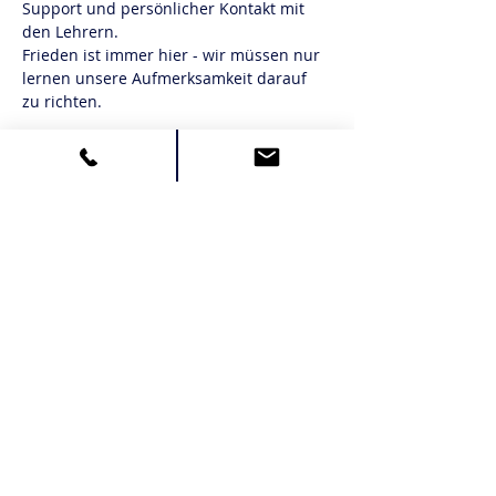
Support und persönlicher Kontakt mit 
den Lehrern.
Frieden ist immer hier - wir müssen nur 
lernen unsere Aufmerksamkeit darauf 
zu richten.
Diese Veranstaltung teilen
Teilen
Imprint
Privacy Policy
Terms and Conditions
© 2025 Martin Büchele
Martin Büchele
Leadership & Hospitality Consulting
Bödmerstraße 14b